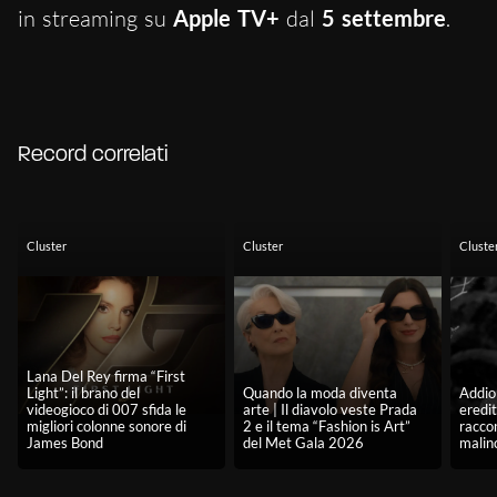
in streaming su
Apple TV+
dal
5 settembre
.
Record correlati
Cluster
Cluster
Cluste
Lana Del Rey firma “First
Light”: il brano del
Quando la moda diventa
Addio 
videogioco di 007 sfida le
arte | Il diavolo veste Prada
eredit
migliori colonne sonore di
2 e il tema “Fashion is Art”
racco
James Bond
del Met Gala 2026
malin