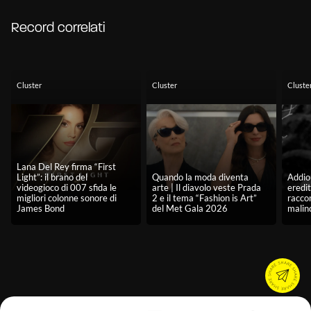
Record correlati
Cluster
Cluster
Cluste
Lana Del Rey firma “First
Light”: il brano del
Quando la moda diventa
Addio 
videogioco di 007 sfida le
arte | Il diavolo veste Prada
eredit
migliori colonne sonore di
2 e il tema “Fashion is Art”
racco
James Bond
del Met Gala 2026
malin