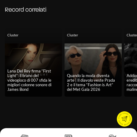
Record correlati
Cluster
Cluster
Cluste
Lana Del Rey firma “First
Light”: il brano del
Quando la moda diventa
Addio 
videogioco di 007 sfida le
arte | Il diavolo veste Prada
eredit
migliori colonne sonore di
2 e il tema “Fashion is Art”
racco
James Bond
del Met Gala 2026
malin