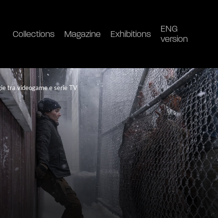
ENG
Collections
Magazine
Exhibitions
version
gie tra videogame e serie TV