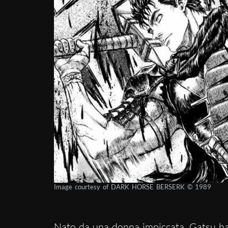
Image courtesy of DARK HORSE BERSERK © 1989
Nato da una donna impiccata, Gatsu ha