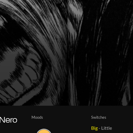
Moods
Switches
 Nero
Big
-
Little