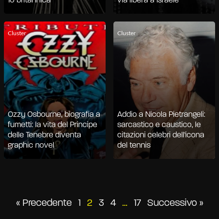
10 britannica
via libera a Israele
Cluster
Cluster
Ozzy Osbourne, biografia a
Addio a Nicola Pietrangeli:
fumetti: la vita del Principe
sarcastico e caustico, le
delle Tenebre diventa
citazioni celebri dell'icona
graphic novel
del tennis
Paginazione
« Precedente
1
2
3
4
…
17
Successivo »
degli